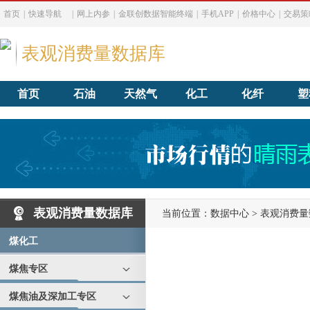
首页
|
快速导航
|
网上内参
|
金联创数据智能终端
|
手机APP
|
价格中心
|
交易策
表观消费量数据库
首页
石油
天然气
化工
化纤
塑
表观消费量数据库
当前位置：
数据中心
>
表观消费量
煤化工
煤焦专区
煤焦油及深加工专区