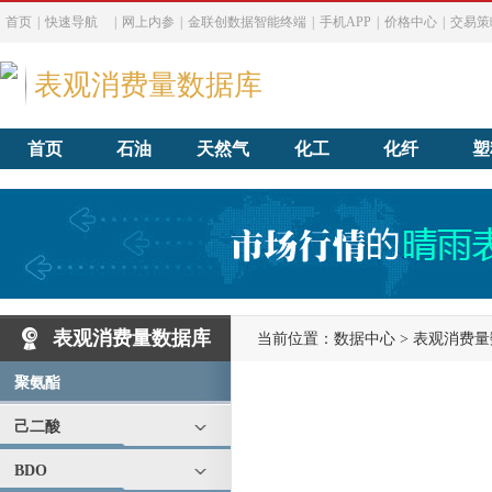
首页
|
快速导航
|
网上内参
|
金联创数据智能终端
|
手机APP
|
价格中心
|
交易策
表观消费量数据库
首页
石油
天然气
化工
化纤
塑
表观消费量数据库
当前位置：
数据中心
>
表观消费量
聚氨酯
己二酸
BDO