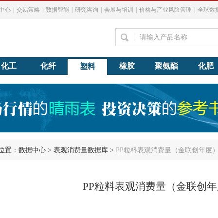
中心
|
交易策略
|
数据智能
|
研究咨询
|
会展与培训
|
价格与产业风险管理
|
全球数
化工
化纤
橡胶
聚氨酯
化肥
塑料
位置：
数据中心
>
表观消费量数据库
>
PP粒料表观消费量（金联创年度
PP粒料表观消费量（金联创