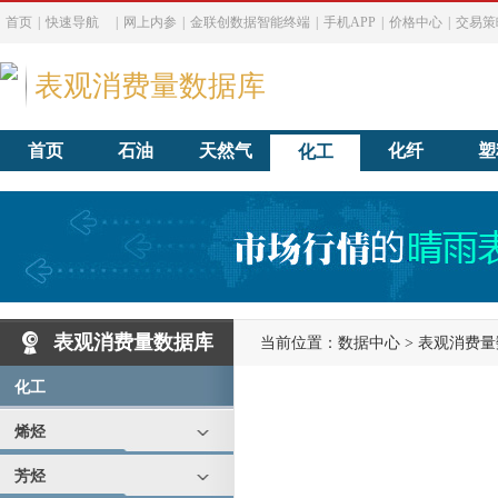
首页
|
快速导航
|
网上内参
|
金联创数据智能终端
|
手机APP
|
价格中心
|
交易策
表观消费量数据库
首页
石油
天然气
化纤
塑
化工
表观消费量数据库
当前位置：
数据中心
>
表观消费量
化工
烯烃
芳烃