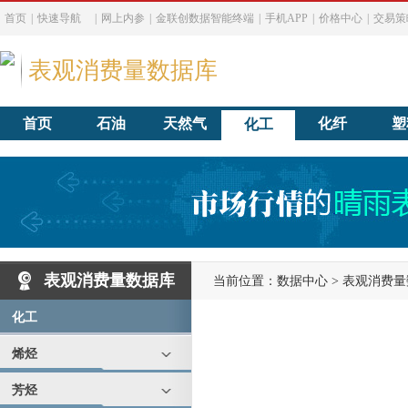
首页
|
快速导航
|
网上内参
|
金联创数据智能终端
|
手机APP
|
价格中心
|
交易策
表观消费量数据库
首页
石油
天然气
化纤
塑
化工
表观消费量数据库
当前位置：
数据中心
>
表观消费量
化工
烯烃
芳烃