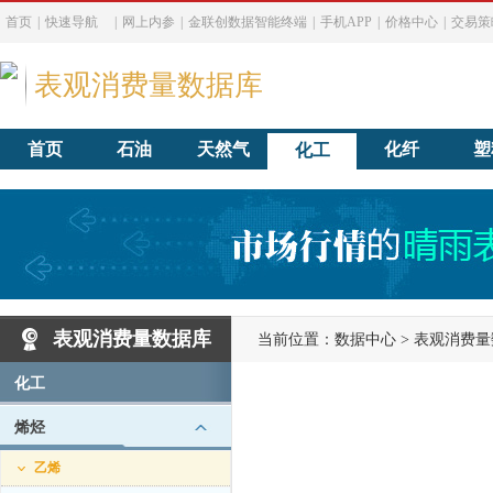
首页
|
快速导航
|
网上内参
|
金联创数据智能终端
|
手机APP
|
价格中心
|
交易策
表观消费量数据库
首页
石油
天然气
化纤
塑
化工
表观消费量数据库
当前位置：
数据中心
>
表观消费量
化工
烯烃
乙烯