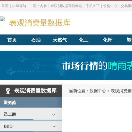
首页
|
快速导航
|
网上内参
|
金联创数据智能终端
|
手机APP
|
价格中心
|
交易策
表观消费量数据库
首页
石油
天然气
化工
化纤
塑
表观消费量数据库
当前位置：
数据中心
>
表观消费量
聚氨酯
己二酸
BDO