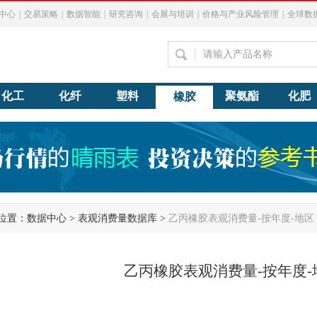
中心
|
交易策略
|
数据智能
|
研究咨询
|
会展与培训
|
价格与产业风险管理
|
全球数
化工
化纤
塑料
聚氨酯
化肥
橡胶
位置：
数据中心
>
表观消费量数据库
>
乙丙橡胶表观消费量-按年度-地区
乙丙橡胶表观消费量-按年度-