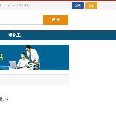
据
|
English
|
在线订阅
|
登录
注册
煤化工
地区