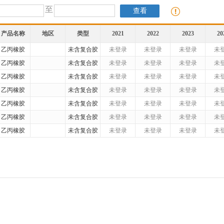
至
产品名称
地区
类型
2021
2022
2023
20
乙丙橡胶
未含复合胶
未登录
未登录
未登录
未
乙丙橡胶
未含复合胶
未登录
未登录
未登录
未
乙丙橡胶
未含复合胶
未登录
未登录
未登录
未
乙丙橡胶
未含复合胶
未登录
未登录
未登录
未
乙丙橡胶
未含复合胶
未登录
未登录
未登录
未
乙丙橡胶
未含复合胶
未登录
未登录
未登录
未
乙丙橡胶
未含复合胶
未登录
未登录
未登录
未