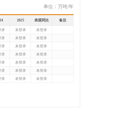
单位：万吨/年
24
2025
表观同比
备注
登录
未登录
未登录
登录
未登录
未登录
登录
未登录
未登录
登录
未登录
未登录
登录
未登录
未登录
登录
未登录
未登录
登录
未登录
未登录