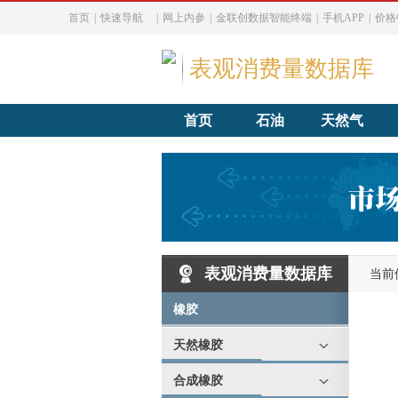
首页
|
快速导航
|
网上内参
|
金联创数据智能终端
|
手机APP
|
价格
表观消费量数据库
首页
石油
天然气
表观消费量数据库
当前
橡胶
天然橡胶
合成橡胶